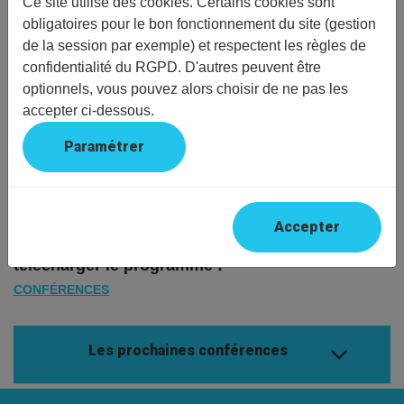
Ce site utilise des cookies. Certains cookies sont
reprendra en septembre.
obligatoires pour le bon fonctionnement du site (gestion
Ces conférences traiteront de divers thèmes : arts,
de la session par exemple) et respectent les règles de
histoire, philosophie, géopolitique, environnement,
confidentialité du RGPD. D'autres peuvent être
sciences, techniques ...
optionnels, vous pouvez alors choisir de ne pas les
La première aura lieu le
mardi 8 septembre
et nous
accepter ci-dessous.
parlera de Georges Brassens. Elle sera présentée
par Monsieur Jérôme Arnoult, artiste et écrivain.
Paramétrer
À noter que cette première conférence sera ouverte
à tous et sera
gratuite
. N'hésitez donc pas à le faire
savoir à votre entourage.
Accepter
Vous trouverez ci-dessous le lien pour
télécharger le programme :
CONFÉRENCES
Les prochaines conférences