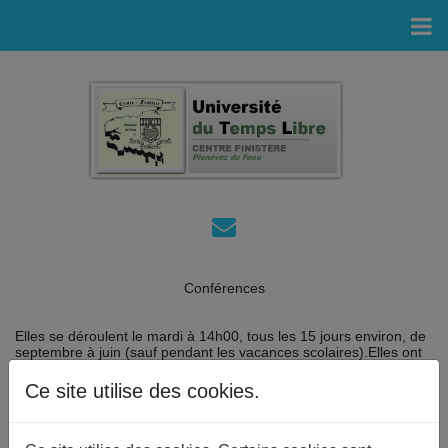
Conférences
Elles se déroulent le mardi à 14h00, tous les 15 jours environ, de
septembre à juin (sauf pendant les vacances scolaires).Elles ont
lieu dans les salles de l'espace Ar Veilh de Plonévez-du-Faou et
du complexe Ar Sterenn de Châteauneuf-du-Faou.
Ce site utilise des cookies.
Un nouveau cycle annuel de 18 conférences